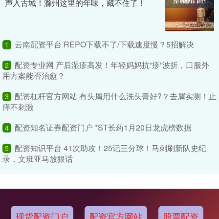
声入古城！滁州这里的年味，藏不住了！
云南配资平台 REPO下载不了/下载速度慢？5招解决
1
配资专业网 产后湿疹高发！年轻妈妈抗“疹”波折，口服外
2
用方案能否治愈？
配资杠杆官方网站 有头屑用什么洗头膏好?？去屑实测！止
3
痒不刺激
配资知名证券配资门户 *ST长药1月20日龙虎榜数据
4
配资知识平台 41次助攻！25记三分球！马刺刷新队史纪
5
录，文班亚马放狠话
现货配资门户
配资官方网站
股票配资