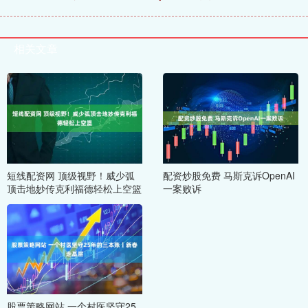
相关文章
短线配资网 顶级视野！威少弧
配资炒股免费 马斯克诉OpenAI
顶击地妙传克利福德轻松上空篮
一案败诉
股票策略网站 一个村医坚守25