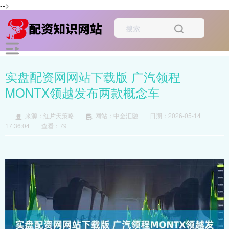
-->
实盘配资网网站下载版 广汽领程
MONTX领越发布两款概念车
来源：红片天策略
网站：中金汇融
日期：2026-05-14
17:36:04
查看：79