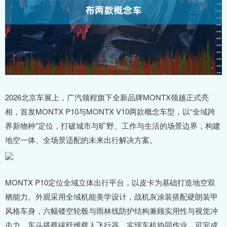
2026北京车展上，广汽领程旗下全新品牌MONTX领越正式亮
相，首发MONTX P10与MONTX V10两款概念车型，以“全域跨
界新物种”定位，打破城市与旷野、工作与生活的场景边界，构建
地空一体、全场景适配的未来出行解决方案。
MONTX P10定位全域立体出行平台，以皮卡为基础打造地空双
栖能力。外观采用全域机能美学设计，战机灰涂装搭配硬朗装甲
风格车身，六幅镂空轮毂与雨林线防护结构兼顾实用性与视觉冲
击力。车斗搭载碳纤维载人飞行器，实现车机协同作业，可完成