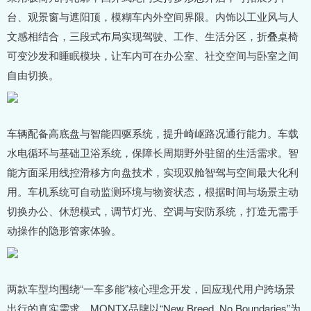
台、观景窗与遮阳顶，模糊车内外空间界限。内饰以工业风与人
文感相结合，三段式布局实现驾驶、工作、生活分区，折叠桌椅
可变沙发和睡眠模块，让车内可在办公室、社交空间与卧室之间
自由切换。
车辆配备高底盘与智能四驱系统，提升崎岖路况通行能力。车载
水电循环与基础卫浴系统，保障长周期野外驻留的生活需求。智
能方面采用线控滑移方向盘技术，实现双舱智驾与空间最大化利
用。车机系统可自动监测环境与物资状态，根据时间与场景主动
切换办公、休憩模式，调节灯光、空调与安防系统，打造无需手
动操作的隐形管家体验。
两款车型均围绕“一车多能”核心理念开发，回应现代用户跨场景
出行的真实需求。MONTX品牌以“New Breed, No Boundaries”为