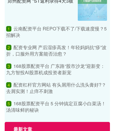
郑州配资网 *ST返利录得4天3板
云南配资平台 REPO下载不了/下载速度慢？5
1
招解决
配资专业网 产后湿疹高发！年轻妈妈抗“疹”波
2
折，口服外用方案能否治愈？
168股票配资平台 广东路“股市沙龙”迎新变：
3
九方智投AI股票机成投资者新宠
配资杠杆官方网站 有头屑用什么洗头膏好?？
4
去屑实测！止痒不刺激
168股票配资平台 5 分钟搞定豆腐小白菜汤！
5
汤清味鲜的秘诀
最新文章