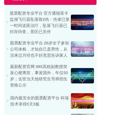
股票配资专业平台 官方通报茶卡
盐湖飞行器坠落致2伤：伤者已第
一时间送医治疗，坠落飞行器已
封存待查，景区已关停
股票配资专业平台 26岁女子参加
公司体检，才知自己是男性，从
没来过月经也不好意思告诉家人
最新配资官网 985高校副教授突
发心梗离世，事发国外，年仅50
岁；去世当天他研究生导师招生
资格公示
国内最安全的股票配资平台 科瑞
技术录得5天3板