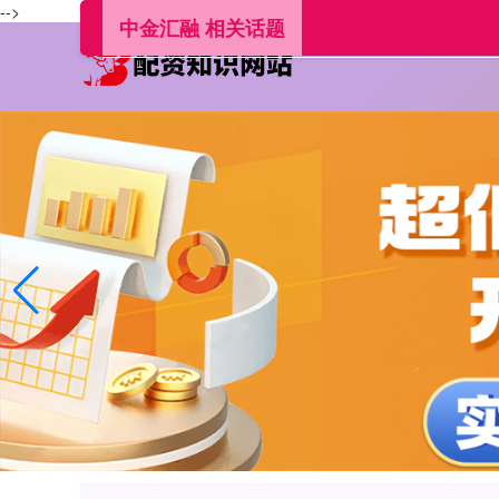
-->
中金汇融 相关话题