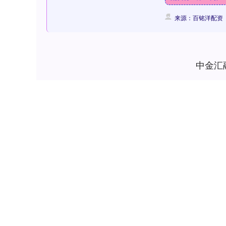
来源：百铭洋配资
中金汇