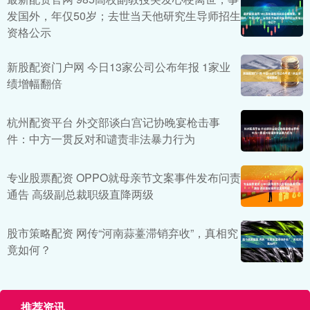
发国外，年仅50岁；去世当天他研究生导师招生
资格公示
新股配资门户网 今日13家公司公布年报 1家业
绩增幅翻倍
杭州配资平台 外交部谈白宫记协晚宴枪击事
件：中方一贯反对和谴责非法暴力行为
专业股票配资 OPPO就母亲节文案事件发布问责
通告 高级副总裁职级直降两级
股市策略配资 网传“河南蒜薹滞销弃收”，真相究
竟如何？
推荐资讯