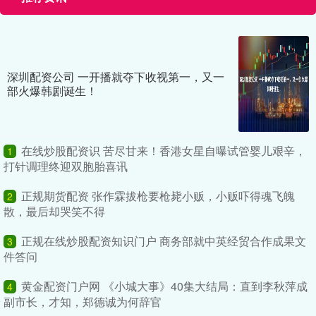
深圳配资公司 一开播就夺下收视第一，又一
部火爆韩剧诞生！
在线炒股配资识 苦尽甘来！香港女星自曝试管婴儿艰辛，
1
打针调理终迎双胞胎喜讯
正规期货配资 张作霖拔枪要枪毙小贩，小贩吓得魂飞魄
2
散，最后却哭笑不得
正规在线炒股配资知识门户 商务部就中英经贸合作成果文
3
件答问
黄金配资门户网 《小城大事》40集大结局：直到李秋萍成
4
副市长，才知，郑德诚为何辞官