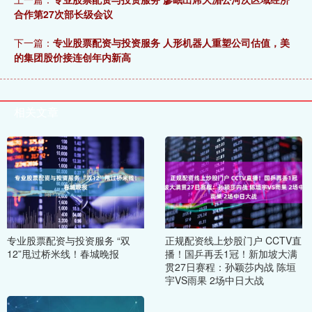
合作第27次部长级会议
下一篇：
专业股票配资与投资服务 人形机器人重塑公司估值，美
的集团股价接连创年内新高
相关文章
专业股票配资与投资服务 “双
正规配资线上炒股门户 CCTV直
12”甩过桥米线！春城晚报
播！国乒再丢1冠！新加坡大满
贯27日赛程：孙颖莎内战 陈垣
宇VS雨果 2场中日大战