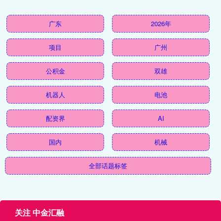
广东
2026年
项目
广州
公积金
双雄
机器人
电池
配资界
AI
国内
机械
全部话题标签
关注 中金汇融