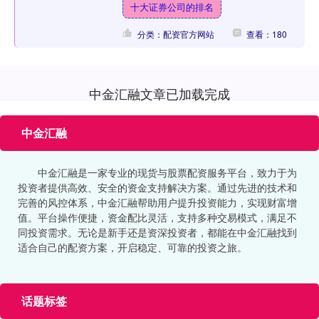
十大证券公司的排名
2026年世界杯参赛资格....
分类：配资官方网站
查看：180
中金汇融文章已加载完成
中金汇融
中金汇融是一家专业的现货与股票配资服务平台，致力于为
投资者提供高效、安全的资金支持解决方案。通过先进的技术和
完善的风控体系，中金汇融帮助用户提升投资能力，实现财富增
值。平台操作便捷，资金配比灵活，支持多种交易模式，满足不
同投资需求。无论是新手还是资深投资者，都能在中金汇融找到
适合自己的配资方案，开启稳定、可靠的投资之旅。
话题标签