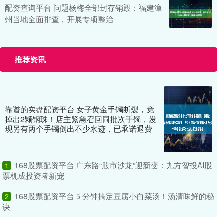
配资查询平台 问题杨梅全部封存销毁：福建漳
州当地全面排查，开展专项整治
推荐资讯
靠谱的实盘配资平台 女子黄金手镯断裂，竟
掉出2颗钢珠！店主紧急召回同批次手镯，发
现另有两个手镯倒出不少水迹，已承诺退费
168股票配资平台 广东路“股市沙龙”迎新变：九方智投AI股
1
票机成投资者新宠
168股票配资平台 5 分钟搞定豆腐小白菜汤！汤清味鲜的秘
2
诀